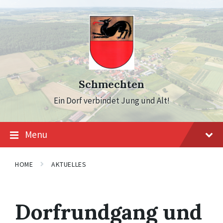
Skip
Skip
Skip
to
to
to
content
main
footer
navigation
Schmechten
Ein Dorf verbindet Jung und Alt!
Menu
HOME
AKTUELLES
Dorfrundgang und