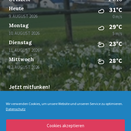
Heute
31°C
9. AUGUST 2026
0 m/s
Montag
29°C
10. AUGUST 2026
5 m/s
Dienstag
23°C
11. AUGUST 2026
3 m/s
Mittwoch
28°C
12. AUGUST 2026
3 m/s
Jetzt mitfunken!
Bleiben Sie auch unterwegs immer auf dem
Wir verwenden Cookies, um unsere Website und unseren Service zu optimieren.
Laufenden mit DorfFunk!
Datenschutz
Cookies akzeptieren
Jetzt laden für iOS & Android