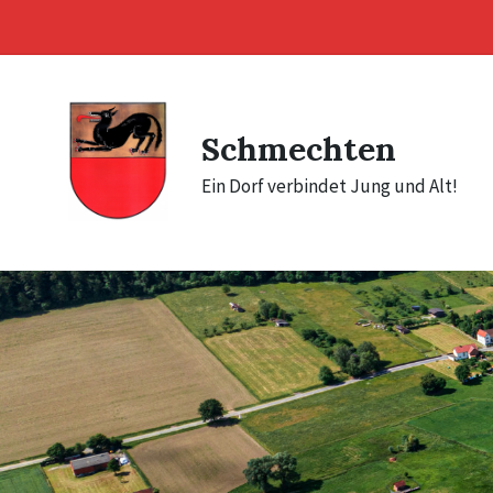
Skip
Skip
Skip
to
to
to
content
main
footer
navigation
Schmechten
Ein Dorf verbindet Jung und Alt!