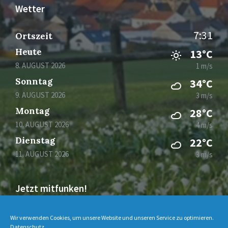
Wetter
7:31
Ortszeit
Heute
13°C
8. AUGUST 2026
1 m/s
Sonntag
34°C
9. AUGUST 2026
3 m/s
Montag
28°C
10. AUGUST 2026
4 m/s
Dienstag
22°C
11. AUGUST 2026
3 m/s
Jetzt mitfunken!
Bleiben Sie auch unterwegs immer auf dem
Wir verwenden Cookies, um unsere Website und unseren Service zu optimieren.
Datenschutz