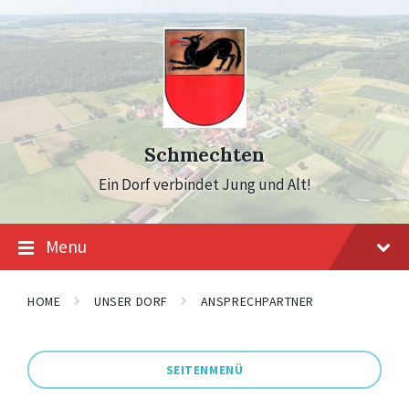
Skip
Skip
Skip
to
to
to
content
main
footer
navigation
Schmechten
Ein Dorf verbindet Jung und Alt!
Menu
HOME
UNSER DORF
ANSPRECHPARTNER
SEITENMENÜ