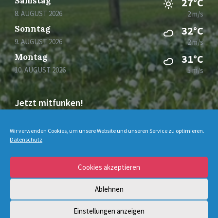
Samstag
27°C
8. AUGUST 2026
2 m/s
Sonntag
32°C
9. AUGUST 2026
2 m/s
Montag
31°C
10. AUGUST 2026
5 m/s
Jetzt mitfunken!
Bleiben Sie auch unterwegs immer auf dem
Wir verwenden Cookies, um unsere Website und unseren Service zu optimieren.
Laufenden mit DorfFunk!
Datenschutz
Cookies akzeptieren
Jetzt laden für iOS & Android
Ablehnen
© 2026 Schmechten
Einstellungen anzeigen