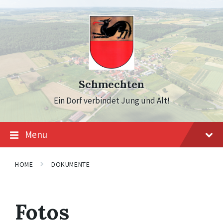
Skip
Skip
Skip
to
to
to
content
main
footer
navigation
Schmechten
Ein Dorf verbindet Jung und Alt!
Menu
HOME
DOKUMENTE
Fotos