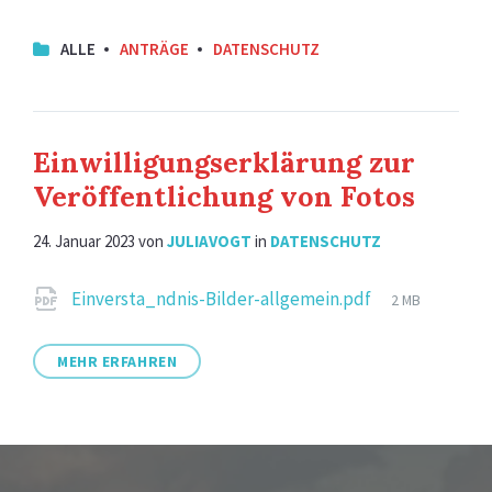
ALLE
ANTRÄGE
DATENSCHUTZ
Einwilligungserklärung zur
Veröffentlichung von Fotos
24. Januar 2023
von
JULIAVOGT
in
DATENSCHUTZ
Attachments
File
Einversta_ndnis-Bilder-allgemein.pdf
2 MB
size:
MEHR ERFAHREN