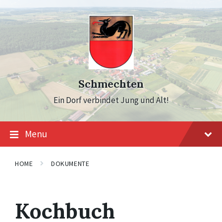
Skip
Skip
Skip
to
to
to
content
main
footer
navigation
Schmechten
Ein Dorf verbindet Jung und Alt!
Menu
HOME
DOKUMENTE
Kochbuch