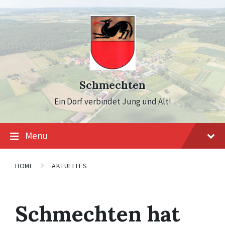
Skip
Skip
Skip
to
to
to
content
main
footer
navigation
Schmechten
Ein Dorf verbindet Jung und Alt!
Menu
HOME
AKTUELLES
Schmechten hat