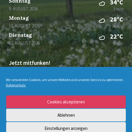
Sonntag
34°C
9. AUGUST 2026
3 m/s
Montag
28°C
10. AUGUST 2026
4 m/s
Dienstag
22°C
11. AUGUST 2026
3 m/s
Jetzt mitfunken!
Bleiben Sie auch unterwegs immer auf dem
Wir verwenden Cookies, um unsere Website und unseren Service zu optimieren.
Datenschutz
Laufenden mit DorfFunk!
Cookies akzeptieren
Jetzt laden für iOS & Android
Ablehnen
© 2026 Schmechten
Einstellungen anzeigen