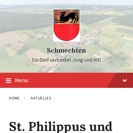
Skip
Skip
Skip
to
to
to
content
main
footer
navigation
Schmechten
Ein Dorf verbindet Jung und Alt!
Menu
HOME
AKTUELLES
St. Philippus und