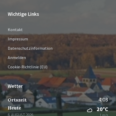
Wichtige Links
Kontakt
Impressum
Datenschutzinformation
Anmelden
Cookie-Richtlinie (EU)
Wetter
4:03
Ortszeit
Heute
20°C
6. AUGUST 2026
1 m/s