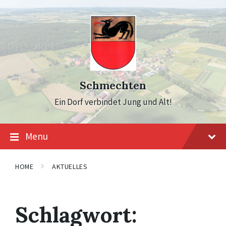
Skip
Skip
Skip
to
to
to
content
main
footer
navigation
Schmechten
Ein Dorf verbindet Jung und Alt!
Menu
HOME
AKTUELLES
Schlagwort: