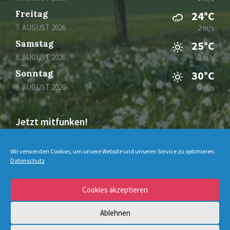
Freitag
24°C
7. AUGUST 2026
2 m/s
Samstag
25°C
8. AUGUST 2026
3 m/s
Sonntag
30°C
9. AUGUST 2026
0 m/s
Jetzt mitfunken!
Bleiben Sie auch unterwegs immer auf dem
Wir verwenden Cookies, um unsere Website und unseren Service zu optimieren.
Laufenden mit DorfFunk!
Datenschutz
Cookies akzeptieren
Jetzt laden für iOS & Android
Ablehnen
© 2026 Schmechten