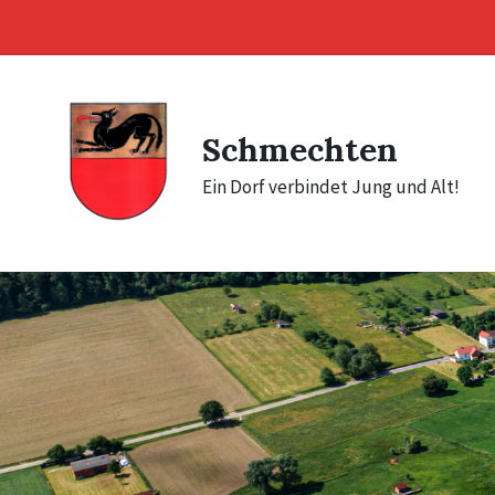
Skip
Skip
Skip
to
to
to
content
main
footer
navigation
Schmechten
Ein Dorf verbindet Jung und Alt!