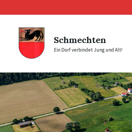
Skip
Skip
Skip
to
to
to
content
main
footer
navigation
Schmechten
Ein Dorf verbindet Jung und Alt!