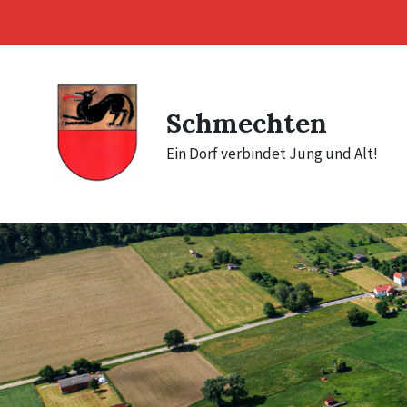
Skip
Skip
Skip
to
to
to
content
main
footer
navigation
Schmechten
Ein Dorf verbindet Jung und Alt!