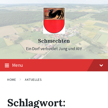
Skip
Skip
Skip
to
to
to
content
main
footer
navigation
Schmechten
Ein Dorf verbindet Jung und Alt!
Menu
HOME
AKTUELLES
Schlagwort: