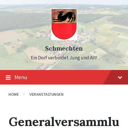
Skip
Skip
Skip
to
to
to
content
main
footer
navigation
Schmechten
Ein Dorf verbindet Jung und Alt!
Menu
HOME
VERANSTALTUNGEN
Generalversammlu