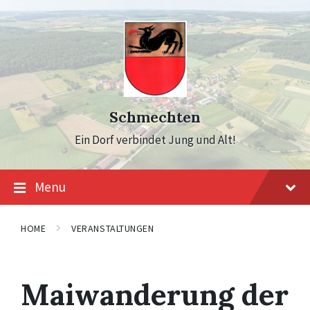
Skip
Skip
Skip
to
to
to
content
main
footer
navigation
Schmechten
Ein Dorf verbindet Jung und Alt!
Menu
HOME
VERANSTALTUNGEN
Maiwanderung der