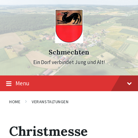
Skip
Skip
Skip
to
to
to
content
main
footer
navigation
Schmechten
Ein Dorf verbindet Jung und Alt!
Menu
HOME
VERANSTALTUNGEN
Christmesse