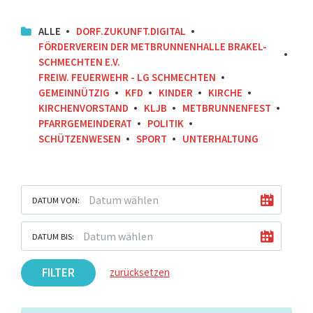
ALLE
DORF.ZUKUNFT.DIGITAL
FÖRDERVEREIN DER METBRUNNENHALLE BRAKEL-
SCHMECHTEN E.V.
FREIW. FEUERWEHR - LG SCHMECHTEN
GEMEINNÜTZIG
KFD
KINDER
KIRCHE
KIRCHENVORSTAND
KLJB
METBRUNNENFEST
PFARRGEMEINDERAT
POLITIK
SCHÜTZENWESEN
SPORT
UNTERHALTUNG
DATUM VON:
DATUM BIS:
FILTER
zurücksetzen