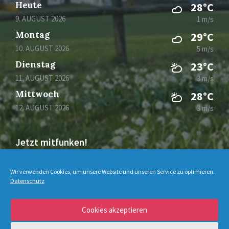
Heute
28°C
9. AUGUST 2026
1 m/s
Montag
29°C
10. AUGUST 2026
5 m/s
Dienstag
23°C
11. AUGUST 2026
3 m/s
Mittwoch
28°C
12. AUGUST 2026
3 m/s
Jetzt mitfunken!
Bleiben Sie auch unterwegs immer auf dem
Wir verwenden Cookies, um unsere Website und unseren Service zu optimieren.
Laufenden mit DorfFunk!
Datenschutz
Cookies akzeptieren
Jetzt laden für iOS & Android