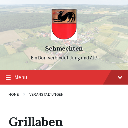
Skip
Skip
Skip
to
to
to
content
main
footer
navigation
Schmechten
Ein Dorf verbindet Jung und Alt!
Menu
HOME
VERANSTALTUNGEN
Grillaben