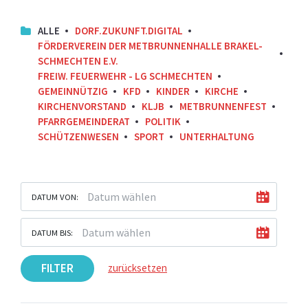
ALLE
DORF.ZUKUNFT.DIGITAL
FÖRDERVEREIN DER METBRUNNENHALLE BRAKEL-
SCHMECHTEN E.V.
FREIW. FEUERWEHR - LG SCHMECHTEN
GEMEINNÜTZIG
KFD
KINDER
KIRCHE
KIRCHENVORSTAND
KLJB
METBRUNNENFEST
PFARRGEMEINDERAT
POLITIK
SCHÜTZENWESEN
SPORT
UNTERHALTUNG
DATUM VON:
DATUM BIS:
FILTER
zurücksetzen