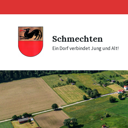
Skip
Skip
Skip
to
to
to
content
main
footer
navigation
Schmechten
Ein Dorf verbindet Jung und Alt!