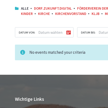
ALLE
DORF.ZUKUNFT.DIGITAL
FÖRDERVEREIN DE
KINDER
KIRCHE
KIRCHENVORSTAND
KLJB
M
DATUM VON:
DATUM BIS:
No events matched your criteria
Wichtige Links