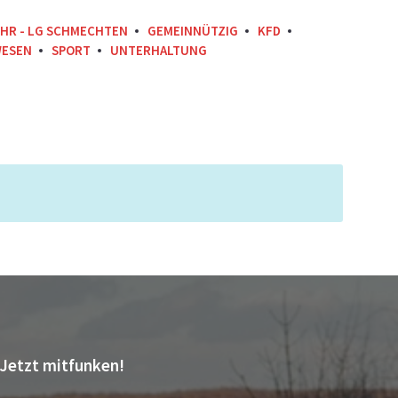
EHR - LG SCHMECHTEN
GEMEINNÜTZIG
KFD
ESEN
SPORT
UNTERHALTUNG
Jetzt mitfunken!