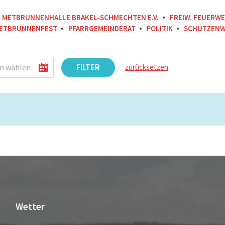
R METBRUNNENHALLE BRAKEL-SCHMECHTEN E.V.
FREIW. FEUERW
ETBRUNNENFEST
PFARRGEMEINDERAT
POLITIK
SCHÜTZENW
FILTER
zurücksetzen
Wetter