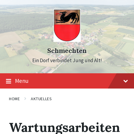
Skip
Skip
Skip
to
to
to
content
main
footer
navigation
Schmechten
Ein Dorf verbindet Jung und Alt!
Menu
HOME
AKTUELLES
Wartungsarbeiten